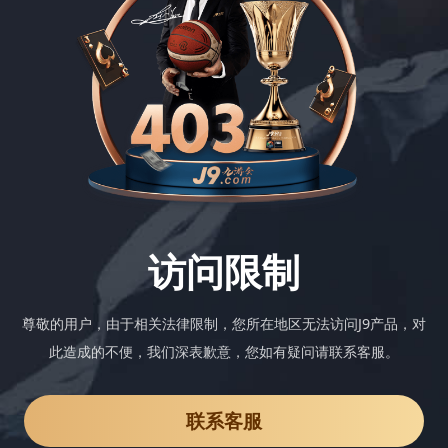
访问限制
尊敬的用户，由于相关法律限制，您所在地区无法访问J9产品，对
此造成的不便，我们深表歉意，您如有疑问请联系客服。
联系客服