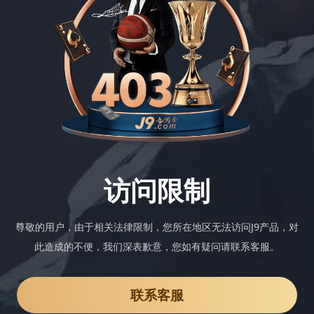
访问限制
尊敬的用户，由于相关法律限制，您所在地区无法访问J9产品，对
此造成的不便，我们深表歉意，您如有疑问请联系客服。
联系客服