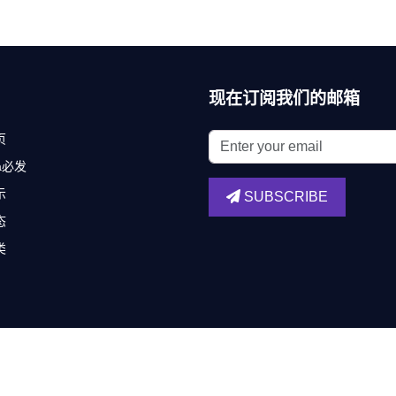
现在订阅我们的邮箱
页
fa必发
示
SUBSCRIBE
态
类
Copyright ©
必发bifa唯一官方网站
.