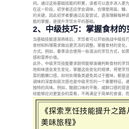
间。通过这些基础技能的积累，读者可以逐步进入更
在这一阶段，初学者还应学会调味，合理使用盐、糖
的关键，因此初学者要通过反复尝试，逐渐理解每种
能的掌握，是提升烹饪水平的基础。
2、中级技巧：掌握食材的
当基础技能逐渐熟练后，烹饪者可以开始挑战中级技
食材和料理需求做出更灵活的调整。掌握食材的变化
方式。例如，春季适合使用一些清淡的烹饪方式，如
感和营养价值。
此外，中级烹饪技能要求厨师能够准确判断食材的烹
地和味道会发生变化，掌握这些变化的规律，将使烹
菜的脆嫩口感，如何处理鱼类避免其过于腥味，都是
调味的深度和层次感也是中级烹饪的一个重要特征。
独特的风味。例如，酸甜口味的平衡、咸鲜口感的营
经能够应对更复杂的菜肴，不再满足于简单的食谱，