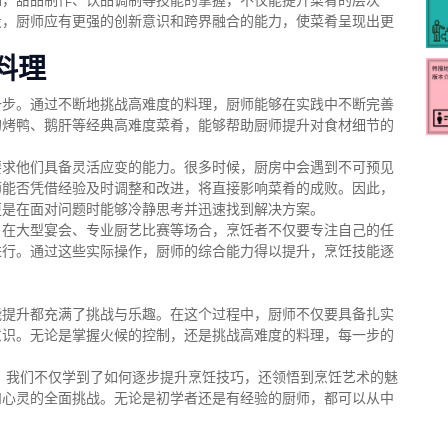
如，甜品制作、饮品调制等技能的掌握，不仅能提升菜肴的层次
段，厨师应有更强的创新意识和跨界融合的能力，使菜肴呈现出更
料理
一步。通过不断地挑战高难度的料理，厨师能够在实践中不断完善
的烤鸭、鹅肝等经典高难度菜肴，能够帮助厨师提升对食材细节的
要求他们具备灵活应变的能力。很多时候，厨房中会遇到不可预见
师能否凭借经验及时调整和改进，将直接影响菜肴的成败。因此，
更是在面对问题时能够冷静思考并迅速找到解决方案。
。在大型宴会、专业厨艺比赛等场合，烹饪者不仅要专注自己的任
进行。通过这些实际操作，厨师的综合能力得以提升，烹饪技能逐
能提升都充满了挑战与乐趣。在这个过程中，厨师不仅要具备扎实
意识。无论是掌握火候的控制，还是挑战高难度的料理，每一步的
》，我们不仅学到了如何逐步提升烹饪技巧，还领悟到烹饪艺术的魅
和心灵的全面挑战。无论是初学者还是有经验的厨师，都可以从中