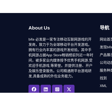
About Us
导航
bifa·必发是一家专注移动互联网游戏的开
网站首
发商，致力于为全球移动平台开发游戏。
发现bi
拥有行业内丰富的游戏开发经验。其中手
产品展
机网游占据App Store畅销榜前列近一年时
间，被多家业内媒体授予优秀手机网游,受
公司动
欢迎手机游戏,等荣誉。并提供注册、开户
服务种
及娱乐登录服务。公司精通跨平台游戏研
发,具备成熟的外包业务能力。
找到
XML