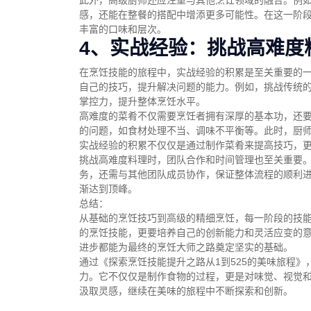
此外，高级厨师还应注重与其他烹饪领域的融合。例
感，还能在整餐的搭配中增添更多可能性。在这一阶
丰富的口味和层次。
4、实战经验：挑战高难度
在烹饪技能的旅程中，实战经验的积累是至关重要的
自己的技巧，提升解决问题的能力。例如，挑战传统
掌控力，提升整体烹饪水平。
高难度的菜肴不仅需要烹饪者拥有深厚的基本功，还
的问题，如食材处理不当、调味不平衡等。此时，厨
实战经验的积累不仅仅是通过制作菜肴来提高技巧，
挑战高难度料理时，团队合作和时间管理也至关重要
务，还需与其他团队成员协作，保证整体流程的顺利
渐达到顶峰。
总结：
从基础的烹饪技巧到高级的精细烹饪，每一阶段的技
的烹饪技能，更要培养自己的创新能力和灵活应变的
进步都能为最终的烹饪大师之路奠定坚实的基础。
通过《探索烹饪技能提升之路从1到525的美味旅程
力。它不仅仅是制作食物的过程，更是对味觉、视觉
汲取灵感，继续在美味的旅程中不断探索和创新。