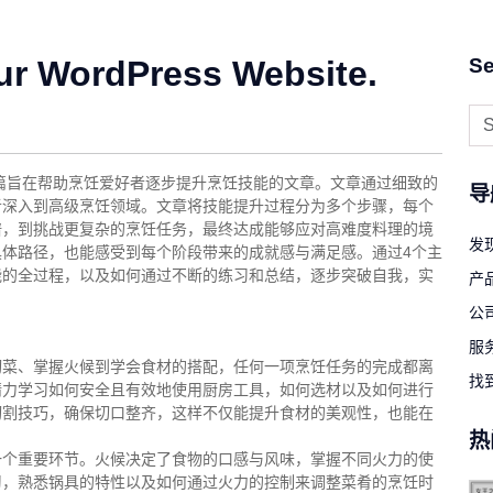
ur WordPress Website.
Se
一篇旨在帮助烹饪爱好者逐步提升烹饪技能的文章。文章通过细致的
导
者深入到高级烹饪领域。文章将技能提升过程分为多个步骤，每个
谱，到挑战更复杂的烹饪任务，最终达成能够应对高难度料理的境
发现
体路径，也能感受到每个阶段带来的成就感与满足感。通过4个主
能的全过程，以及如何通过不断的练习和总结，逐步突破自我，实
产
公
服
切菜、掌握火候到学会食材的搭配，任何一项烹饪任务的完成都离
找
精力学习如何安全且有效地使用厨房工具，如何选材以及如何进行
切割技巧，确保切口整齐，这样不仅能提升食材的美观性，也能在
热
一个重要环节。火候决定了食物的口感与风味，掌握不同火力的使
习，熟悉锅具的特性以及如何通过火力的控制来调整菜肴的烹饪时