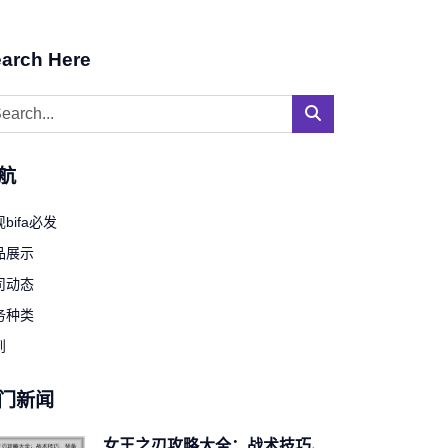
arch Here
航
bifa必发
品展示
司动态
务种类
到
门新闻
女王之刃攻略大全：战术技巧、